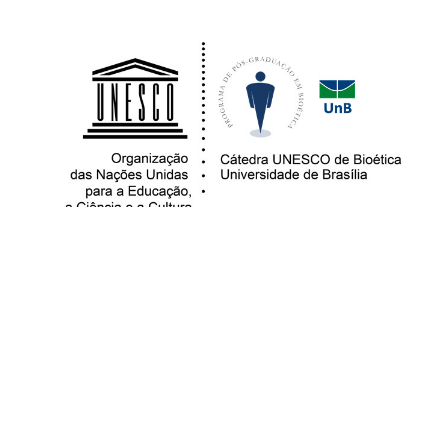
contato@observatoriopaciente.com.br
Campus Universitário
Darcy Ribeiro