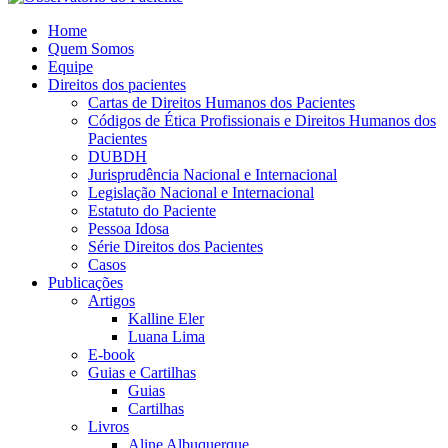
Home
Quem Somos
Equipe
Direitos dos pacientes
Cartas de Direitos Humanos dos Pacientes
Códigos de Ética Profissionais e Direitos Humanos dos
Pacientes
DUBDH
Jurisprudência Nacional e Internacional
Legislação Nacional e Internacional
Estatuto do Paciente
Pessoa Idosa
Série Direitos dos Pacientes
Casos
Publicações
Artigos
Kalline Eler
Luana Lima
E-book
Guias e Cartilhas
Guias
Cartilhas
Livros
Aline Albuquerque​