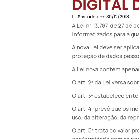
DIGITAL 
Postado em:
30/12/2018
A Lei nº 13.787, de 27 de 
informatizados para a gu
A nova Lei deve ser aplic
proteção de dados pesso
A Lei nova contém apenas
O art. 2º da Lei versa so
O art. 3º estabelece crit
O art. 4º prevê que os m
uso, da alteração, da re
O art. 5º trata do valor p