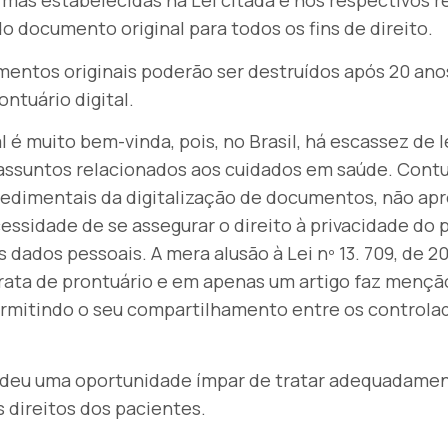
as estabelecidas na Lei citada e nos respectivos r
o documento original para todos os fins de direito.
umentos originais poderão ser destruídos após 20 ano
ontuário digital.
al é muito bem-vinda, pois, no Brasil, há escassez de 
 assuntos relacionados aos cuidados em saúde. Contu
cedimentais da digitalização de documentos, não a
essidade de se assegurar o direito à privacidade do 
 dados pessoais. A mera alusão à Lei nº 13. 709, de 20
 trata de prontuário e em apenas um artigo faz mençã
ermitindo o seu compartilhamento entre os controla
erdeu uma oportunidade ímpar de tratar adequadamen
 direitos dos pacientes.